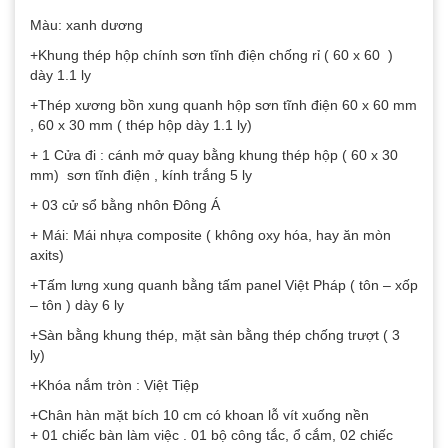
Màu: xanh dương
+Khung thép hộp chính sơn tĩnh điện chống rỉ ( 60 x 60 )
dày 1.1 ly
+Thép xương bồn xung quanh hộp sơn tĩnh điện 60 x 60 mm
, 60 x 30 mm ( thép hộp dày 1.1 ly)
+ 1 Cửa đi : cánh mở quay bằng khung thép hộp ( 60 x 30
mm) sơn tĩnh điện , kính trắng 5 ly
+ 03 cử sổ bằng nhôn Đông Á
+ Mái: Mái nhựa composite ( không oxy hóa, hay ăn mòn
axits)
+Tấm lưng xung quanh bằng tấm panel Việt Pháp ( tôn – xốp
– tôn ) dày 6 ly
+Sàn bằng khung thép, mặt sàn bằng thép chống trượt ( 3
ly)
+Khóa nắm tròn : Việt Tiệp
+Chân hàn mặt bích 10 cm có khoan lỗ vít xuống nền
+ 01 chiếc bàn làm việc . 01 bộ công tắc, ổ cắm, 02 chiếc