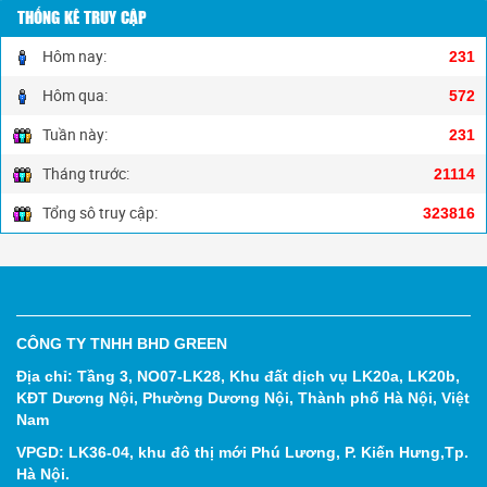
THỐNG KÊ TRUY CẬP
Hôm nay:
231
Hôm qua:
572
Tuần này:
231
Tháng trước:
21114
Tổng sô truy cập:
323816
CÔNG TY TNHH BHD GREEN
Địa chỉ: Tầng 3, NO07-LK28, Khu đất dịch vụ LK20a, LK20b,
KĐT Dương Nội, Phường Dương Nội, Thành phố Hà Nội, Việt
Nam
VPGD: LK36-04, khu đô thị mới Phú Lương, P. Kiến Hưng,Tp.
Hà Nội.