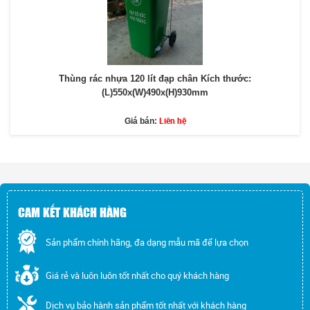
Thùng rác nhựa 120 lít đạp chân Kích thước:
(L)550x(W)490x(H)930mm
Liên hệ
Giá bán:
CAM KẾT KHÁCH HÀNG
Sản phẩm chính hãng, đa dạng mẫu mã để lựa chọn
Giá rẻ và luôn luôn tốt nhất cho quý khách hàng
Dịch vụ bảo hành sản phẩm tốt nhất với khách hàng