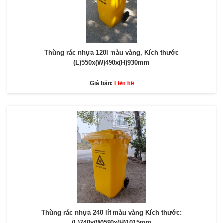
Thùng rác nhựa 120l màu vàng, Kích thước
(L)550x(W)490x(H)930mm
Liên hệ
Giá bán:
Thùng rác nhựa 240 lít màu vàng Kích thước:
(L)740x(W)590x(H)1015mm