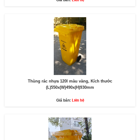
Giá bán:
Thùng rác nhựa 120l màu vàng, Kích thước
(L)550x(W)490x(H)930mm
Liên hệ
Giá bán: