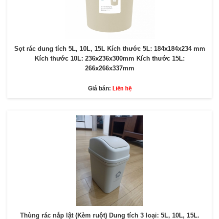
Sọt rác dung tích 5L, 10L, 15L Kích thước 5L: 184x184x234 mm
Kích thước 10L: 236x236x300mm Kích thước 15L:
266x266x337mm
Liên hệ
Giá bán:
Thùng rác nắp lật (Kèm ruột) Dung tích 3 loại: 5L, 10L, 15L.